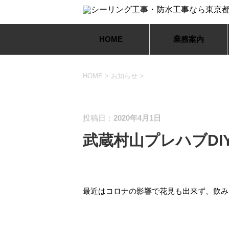
HOME
業務案内
HOME
>
お知らせ
>
お知らせ
投稿日：
2020年4月1日
武蔵村山プレハブDI
最近はコロナの影響で花見も出来ず、飲み