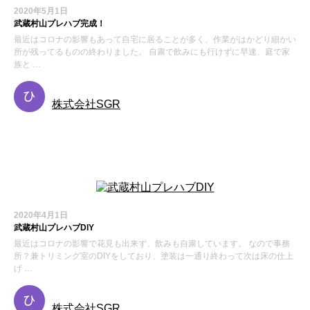
2020年5月1日
武蔵村山プレハブ完成！
最近はコロナの影響もあって自宅に居ることが多く、作業がはかどり細かい
所が残ってるものの終わりました。 自粛で飲みにも行けずに早速、庭で家
族と …
株式会社SGR
お知らせ
2020年4月1日
武蔵村山プレハブDIY
最近はコロナの影響で花見も出来ず、飲みも自粛しています。 なので事務
所？兼トリミング室のDIYをしており、塗装は一通り終わって次は床の仕上
げ …
株式会社SGR