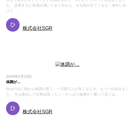
自宅で来年からトリミングを始めるので、早いけどプレハブを設置しまし
た。 設置すると実感が湧いてきて今から、やる気が出てくるな！来年に向
けて、 …
株式会社SGR
お知らせ
2020年2月14日
体調が…
休みの日に朝から体調が悪く、一日寝てたが良くならず、もう一日休みまし
た。 今は復活して仕事頑張ってこ！やっぱり健康が一番って思うね …
株式会社SGR
お知らせ