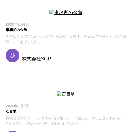
2020年2月4日
事務所の金魚
今年に入って忙しかったので水槽掃除も出来ず、今日は時間があったので綺
麗にしてあげました。 …
株式会社SGR
お知らせ
2020年1月7日
石目地
拝島の現場でシーリング工事 石目地はテープ貼ると、やった感があるな～
(^o^) 求人 一緒にやった感、味わいませんか！ …